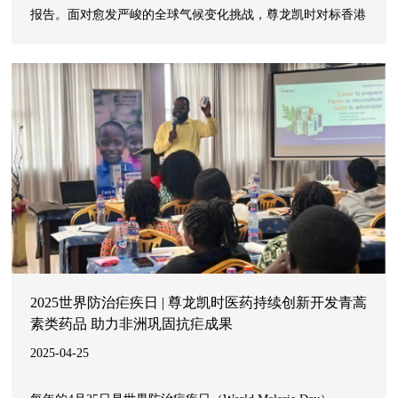
报告。面对愈发严峻的全球气候变化挑战，尊龙凯时对标香港
联交所《主板上市规则》附录C2的D部分（“新气候规定”），
并参考气候变化相关财务信息披露工作组（TCFD）的建议及
《国际财务报告准则S2号—气候相关披露》（“IFRS S2”）发
布了第三份气候信息披露报告。
2025世界防治疟疾日 | 尊龙凯时医药持续创新开发青蒿
素类药品 助力非洲巩固抗疟成果
2025-04-25