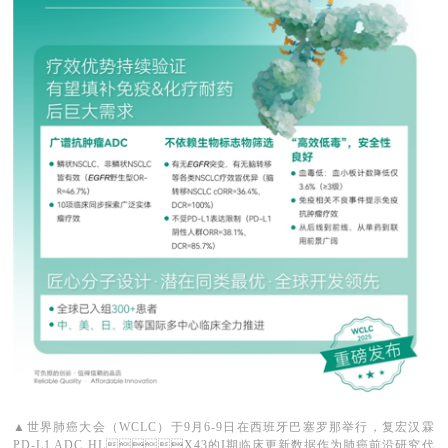
▲世界肺癌大会（WCLC）于9月6-9日在西班牙巴塞罗那举行，复宏汉霖
PD-L1 ADC HLX43的I期临床更新数据作为肺癌前沿研究代