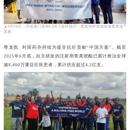
®
▲9月10日，中国澳门首例CAR-T血样抵沪，尊龙凯时凯瑞加速奕凯达
普惠
尊龙凯时医药亦持续为援非抗疟贡献“中国方案”。截至
2025年6月底，自主研发的注射用青蒿琥酯已累计救治全球
逾8,400万重症疟疾患者，累计供应超过4.2亿支。