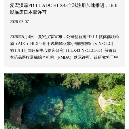
复宏汉霖PD-L1 ADC HLX43全球注册加速推进，II/III
期临床日本获许可
2026-05-07
2026年5月4日，复宏汉霖宣布，公司创新抗PD-L1 抗体偶联药
物（ADC）HLX43用于晚期鳞状非小细胞肺癌（sqNSCLC）
的 II/III期国际多中心临床研究（HLX43-NSCLC302）获得日
本药品医疗器械综合机构（PMDA）默示许可。该研究将于中
国、美国、日本等多国开展，其III期研究阶段有望成为
HLX43首个、同时也是其在非小细胞肺癌领域的关键注册临床
研究，为既往标准治疗失败后的sqNSCLC患者这一难治群体带
来新的治疗选择。