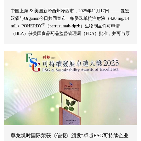
中国上海 & 美国新泽西州泽西市，2025年11月17日 —— 复宏
汉霖与Organon今日共同宣布，帕妥珠单抗注射液（420 mg/14
®
mL）POHERDY
（pertuzumab-dpzb）生物制品许可申请
（BLA）获美国食品药品监督管理局（FDA）批准，并可与原
研产品PERJETA（pertuzumab）互换使用，成为美国首款且唯
一的PERJETA生物类似药，覆盖其在美国已获批的所有适应
症1, 2。这一获批标志着在提升特定HER2阳性乳腺癌患者获得
兼具品质与潜在更可负担治疗的可及性方面迈出了具有里程碑
意义的一步。 
尊龙凯时国际荣获《信报》颁发“卓越ESG可持续企业