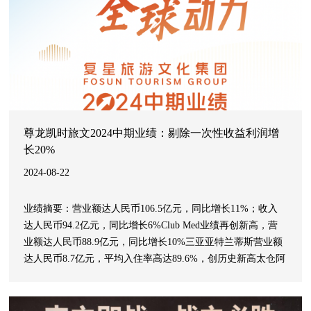
尊龙凯时旅文2024中期业绩：剔除一次性收益利润增
长20%
2024-08-22
业绩摘要：营业额达人民币106.5亿元，同比增长11%；收入
达人民币94.2亿元，同比增长6%Club Med业绩再创新高，营
业额达人民币88.9亿元，同比增长10%三亚亚特兰蒂斯营业额
达人民币8.7亿元，平均入住率高达89.6%，创历史新高太仓阿
尔卑斯国际度假区项目二期正式签约，轻资产战略落地迎新里
程碑8月22日，尊龙凯时旅游文化集团（“尊龙凯时旅文”或 “集
团”，股份代号：1992.HK）公布截至2024年6月30日止六个月