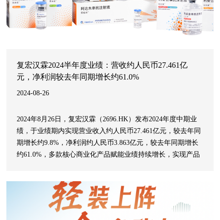
复宏汉霖2024半年度业绩：营收约人民币27.461亿
元，净利润较去年同期增长约61.0%
2024-08-26
2024年8月26日，复宏汉霖（2696.HK）发布2024年度中期业
绩，于业绩期内实现营业收入约人民币27.461亿元，较去年同
期增长约9.8%，净利润约人民币3.863亿元，较去年同期增长
约61.0%，多款核心商业化产品赋能业绩持续增长，实现产品
®
销售收入24.794亿元，保持高质量盈利。汉曲优
（美国商品
®
®
名：HERCESSI™，欧洲商品名：Zercepac
）和H药 汉斯状
分别实现销售收入约14.743亿元及6.778亿元。同时，公司加速
拓展全球商业化版图，挖掘海外