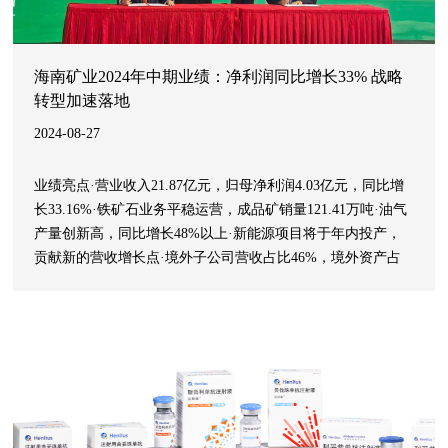
海南矿业2024年中期业绩：净利润同比增长33% 战略
转型加速落地
2024-08-27
业绩亮点·营业收入21.87亿元，归母净利润4.03亿元，同比增
长33.16%·铁矿石业务平稳运营，成品矿销量121.41万吨·油气
产量创新高，同比增长48%以上·新能源项目将于年内投产，
贡献新的营收增长点·境外子公司营收占比46%，境外资产占
比超过40%8月27日，海南矿业发布2024年上半年业绩报告，
报告期内，公司实现营业收入21.87亿元，归母净利润4.03亿
元，同比增长33.16%，扣非后的归母净利润3.47亿元，同比增
长45.51%。2024年上半年