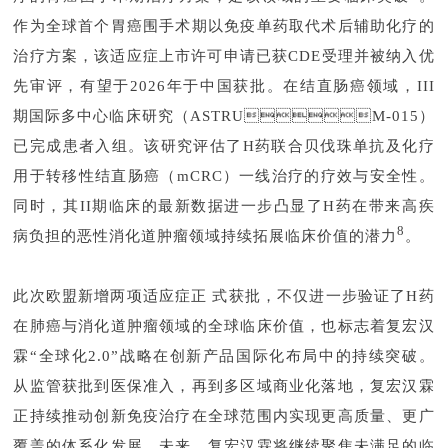
作为全球首个胃癌围手术期以免疫单药取代术后辅助化疗的
治疗方案，该适应症上市许可申请已获CDE受理并被纳入优
先审评，有望于2026年于中国获批。在结直肠癌领域，III
期国际多中心临床研究（ASTRUM-015）
已完成患者入组。该研究评估了H药联合贝伐珠单抗及化疗
用于转移性结直肠癌（mCRC）一线治疗的疗效与安全性。
同时，其II期临床的最新数据进一步凸显了H药在带来高疾
8
病负担的恶性消化道肿瘤领域持续拓展临床价值的潜力
。
此次欧盟新增两项适应症正式获批，不仅进一步验证了H药
在肺癌与消化道肿瘤领域的全球临床价值，也标志着复宏汉
霖“全球化2.0”战略在创新产品国际化布局中的持续突破。
从监管获批到医保准入，再到多区域商业化落地，复宏汉霖
正持续推动创新免疫治疗在全球范围内实现更高质量、更广
覆盖的体系化发展。未来，复宏汉霖将继续聚焦未满足的临