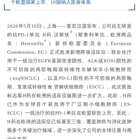
个欧盟国家上市、10国纳入医保体系
2026年5月10日，上海——复宏汉霖宣布，公司自主研发
®
的抗PD-1单抗 H药 汉斯状
（斯鲁利单抗，欧洲商品
®
名：Hetronifly
）获得欧盟委员会（European
Commission, EC）正式批准新增两项适应症：联合化疗
用于一线治疗EGFR基因突变阴性、ALK或ROS1阴性的
不可切除的局部晚期或转移性非鳞状非小细胞肺癌
（nsqNSCLC），以及PD-L1阳性的不可切除的局部晚
期、复发或转移性食管鳞状细胞癌（ESCC）。此次获批
标志着H药在欧洲的适应症版图进一步扩大。此前，H药
已作为全球首个获批用于广泛期小细胞肺癌（ES-
SCLC）一线治疗的抗PD-1单抗在欧盟获批上市。至此，
H药在欧洲的适应症已拓展至三项，覆盖肺癌与消化道肿
瘤多个关键治疗领域，进一步深化了公司的全球注册与商