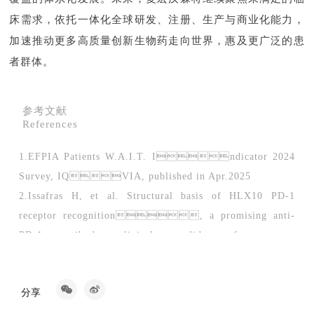
床需求，依托一体化全球研发、注册、生产与商业化能力，
加速推动更多高质量创新生物药走向世界，惠及更广泛的患
者群体。
参考文献
References
1.EFPIA Patients W.A.I.T. Indicator 2024
Survey, IQVIA, published in Apr.2025
2.Issafras H, et al. Structural basis of HLX10 PD-1
receptor recognition, a promising anti-
PD-1 antibody clinical candidate for cancer
immunotherapy. PLoS One.
2021;16(12):e0257972.
分享
3.Hui E, et al. T cell costimulatory
receptor CD28 is a primary target for PD-1-mediated