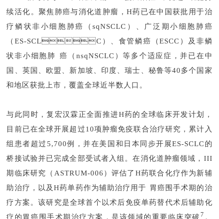
续活化。聚焦肺癌与消化道肿瘤，H药已在中国获批用于治
疗鳞状非小细胞肺癌（sqNSCLC）、广泛期小细胞肺癌
（ES-SCLC）、食管鳞癌（ESCC）及非鳞
状非小细胞肺癌（nsqNSCLC）等多个适应症，并已在中
国、英国、欧盟、新加坡、印度、瑞士、秘鲁等40多个国家
和地区获批上市，覆盖全球近半数人口。
与此同时，复宏汉霖正全面推进H药的全球临床开发计划，
目前已在全球开展超过10项肿瘤免疫联合治疗研究，累计入
组患者超过5,700例，并在美国和日本同步开展ES-SCLC的
桥接试验并已完成全部受试者入组。在消化道肿瘤领域，III
期临床研究（ASTRUM-006）评估了H药联合化疗作为新辅
助治疗，以及H药单药作为辅助治疗用于胃癌围手术期的治
疗方案。该研究是全球首个以术后免疫单药替代术后辅助化
7
疗的胃癌围手术期治疗方案，是该领域的重要临床突破
。