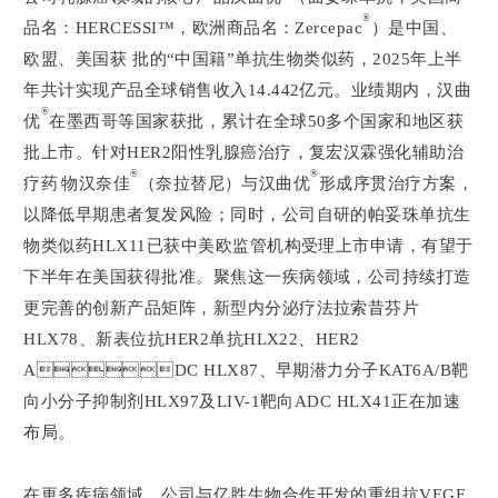
®
品名：HERCESSI™，欧洲商品名：Zercepac
）是中国、
欧盟、美国获批的“中国籍”单抗生物类似药，2025年上半
年共计实现产品全球销售收入14.442亿元。业绩期内，汉曲
®
优
在墨西哥等国家获批，累计在全球50多个国家和地区获
批上市。针对HER2阳性乳腺癌治疗，复宏汉霖强化辅助治
®
®
疗药物汉奈佳
（奈拉替尼）与汉曲优
形成序贯治疗方案，
以降低早期患者复发风险；同时，公司自研的帕妥珠单抗生
物类似药HLX11已获中美欧监管机构受理上市申请，有望于
下半年在美国获得批准。聚焦这一疾病领域，公司持续打造
更完善的创新产品矩阵，新型内分泌疗法拉索昔芬片
HLX78、新表位抗HER2单抗HLX22、HER2
ADC HLX87、早期潜力分子KAT6A/B靶
向小分子抑制剂HLX97及LIV-1靶向ADC HLX41正在加速
布局。
在更多疾病领域，公司与亿胜生物合作开发的重组抗VEGF