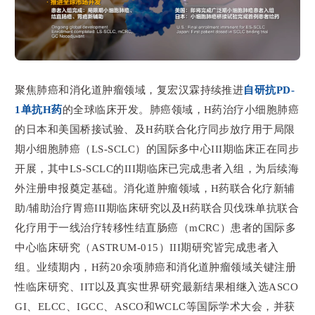
聚焦肺癌和消化道肿瘤领域，复宏汉霖持续推进
自研抗PD-
1单抗H药
的全球临床开发。肺癌领域，H药治疗小细胞肺癌
的日本和美国桥接试验、及H药联合化疗同步放疗用于局限
期小细胞肺癌（LS-SCLC）的国际多中心III期临床正在同步
开展，其中LS-SCLC的III期临床已完成患者入组，为后续海
外注册申报奠定基础。消化道肿瘤领域，H药联合化疗新辅
助/辅助治疗胃癌III期临床研究以及H药联合贝伐珠单抗联合
化疗用于一线治疗转移性结直肠癌（mCRC）患者的国际多
中心临床研究（ASTRUM-015）III期研究皆完成患者入
组。业绩期内，H药20余项肺癌和消化道肿瘤领域关键注册
性临床研究、IIT以及真实世界研究最新结果相继入选ASCO
GI、ELCC、IGCC、ASCO和WCLC等国际学术大会，并获