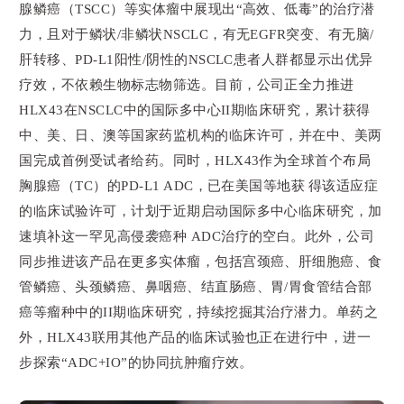
腺鳞癌（TSCC）等实体瘤中展现出“高效、低毒”的治疗潜
力，且对于鳞状/非鳞状NSCLC，有无EGFR突变、有无脑/
肝转移、PD-L1阳性/阴性的NSCLC患者人群都显示出优异
疗效，不依赖生物标志物筛选。目前，公司正全力推进
HLX43在NSCLC中的国际多中心II期临床研究，累计获得
中、美、日、澳等国家药监机构的临床许可，并在中、美两
国完成首例受试者给药。同时，HLX43作为全球首个布局
胸腺癌（TC）的PD-L1 ADC，已在美国等地获得该适应症
的临床试验许可，计划于近期启动国际多中心临床研究，加
速填补这一罕见高侵袭癌种 ADC治疗的空白。此外，公司
同步推进该产品在更多实体瘤，包括宫颈癌、肝细胞癌、食
管鳞癌、头颈鳞癌、鼻咽癌、结直肠癌、胃/胃食管结合部
癌等瘤种中的II期临床研究，持续挖掘其治疗潜力。单药之
外，HLX43联用其他产品的临床试验也正在进行中，进一
步探索“ADC+IO”的协同抗肿瘤疗效。