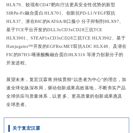
HLX79、较现有CD47靶向疗法更具安全性优势的新型
SIRPα-Fc融合蛋白HLX701、创新抗PD-L1/VEGF双抗
HLX37、潜在BIC的KAT6A/B口服小分子抑制剂HLX97、
基于TCE平台开发的DLL3xCD3xCD28三抗TCE
HLX3901、STEAP1xCD3xCD28三抗TCE HLX3902、基于
Hanjugator™开发的EGFRxcMET双抗ADC HLX48、及潜在
FIC的B7H3-唾液酸酶融合蛋白HLX316 等潜力创新分子的
开发进程。
展望未来，复宏汉霖将持续贯彻“以患者为中心”的理念，加
速全球化纵深布局，驱动创新成果高效落地，不断夯实产品
全球供应与质量体系，以更多、更高质量的创新成果惠及
全球患者。
关于复宏汉霖