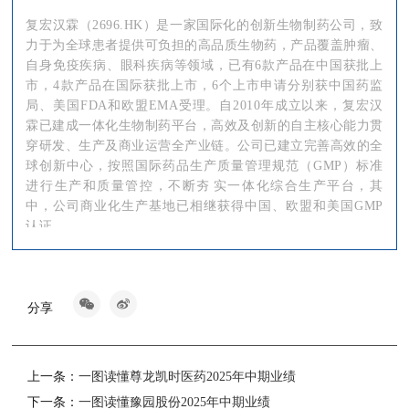
复宏汉霖（2696.HK）是一家国际化的创新生物制药公司，致
力于为全球患者提供可负担的高品质生物药，产品覆盖肿瘤、
自身免疫疾病、眼科疾病等领域，已有6款产品在中国获批上
市，4款产品在国际获批上市，6个上市申请分别获中国药监
局、美国FDA和欧盟EMA受理。自2010年成立以来，复宏汉
霖已建成一体化生物制药平台，高效及创新的自主核心能力贯
穿研发、生产及商业运营全产业链。公司已建立完善高效的全
球创新中心，按照国际药品生产质量管理规范（GMP）标准
进行生产和质量管控，不断夯实一体化综合生产平台，其
中，公司商业化生产基地已相继获得中国、欧盟和美国GMP
认证。
复宏汉霖前瞻性布局了一个多元化、高质量的产品管线，涵盖
®
约50个分子，并全面推进基于自有抗PD-1单抗H药汉斯状
的
肿瘤免疫联合疗法。截至目前，公司已获批上市产品包括国内
分享
®
首个生物类似药汉利康
（利妥昔单抗）、自主研发的中美欧
®
三地获批单抗生物类似药汉曲优
（曲妥珠单抗，美国商品
®
®
名：HERCESSI™，欧洲商品名：Zercepac
）、汉达远
（阿
上一条：
一图读懂尊龙凯时医药2025年中期业绩
®
达木单抗）、汉贝泰
（贝伐珠单抗）、全球首个获批一线治
下一条：
一图读懂豫园股份2025年中期业绩
®
疗小细胞肺癌的抗PD-1单抗汉斯状
（斯鲁利单抗，欧洲商品